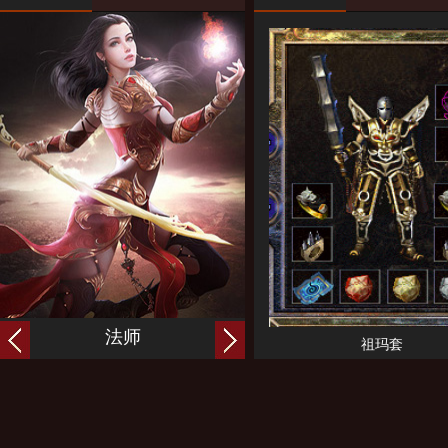
谷月天魔神甲
300元
谷月圣战保甲
300元
谷月法神披风
300元
谷月霓裳羽衣
300元
谷月天尊道袍
300元
谷月天师长袍
300元
谷月黄金开天
500元
谷月赤焰镇天
500元
谷月幽蓝玄天
www.gm913.com
500元
分区名称
开放时间
详情
全国独家B
【1.76谷月金币版】
火爆开放中
法师
道士
祖玛套
全国独家B
【1.76谷月金币版】
火爆开放中
全国独家B
【1.76谷月金币版】
火爆开放中
全国独家B
【1.76谷月金币版】
火爆开放中