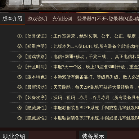
版本介绍
游戏说明
充值比例
登录器打不开-登录器闪退-请
①.【信誉保证】：工作室运营，绝对长期、公平、公正、稳定
②.【郑重声明】：此版本为1.76复BUFF版,所有装备全部游
③.【游戏线路】：电信+网通+移动，千兆三线、、真正电信和
④.【开区时间】：本服7天一个区，晚上19点准30时开放，重
⑤.【版本特色】：本游戏所有装备靠打、等级靠升级、散人必
⑥.【最新活动】：天天跑酷：每天2次跑酷可获得大量经验卷，
⑦.【装备次序】：沃玛→祖玛→赤月→谷月赤月（所有装备具有
⑧.【隐藏属性】：本服独创装备BUFF系统.手镯戒指几率触发BU
⑨.【隐藏属性】：本服独创装备BUFF系统.手镯戒指几率触发BU
装备名称
合区之前回收价格
合区
职业介绍
装备展示